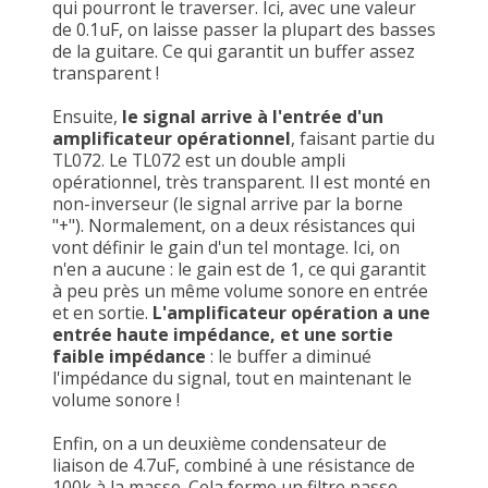
qui pourront le traverser. Ici, avec une valeur
de 0.1uF, on laisse passer la plupart des basses
de la guitare. Ce qui garantit un buffer assez
transparent !
Ensuite,
le signal arrive à l'entrée d'un
amplificateur opérationnel
, faisant partie du
TL072. Le TL072 est un double ampli
opérationnel, très transparent. Il est monté en
non-inverseur (le signal arrive par la borne
"+"). Normalement, on a deux résistances qui
vont définir le gain d'un tel montage. Ici, on
n'en a aucune : le gain est de 1, ce qui garantit
à peu près un même volume sonore en entrée
et en sortie.
L'amplificateur opération a une
entrée haute impédance, et une sortie
faible impédance
: le buffer a diminué
l'impédance du signal, tout en maintenant le
volume sonore !
Enfin, on a un deuxième condensateur de
liaison de 4.7uF, combiné à une résistance de
100k à la masse. Cela forme un filtre passe