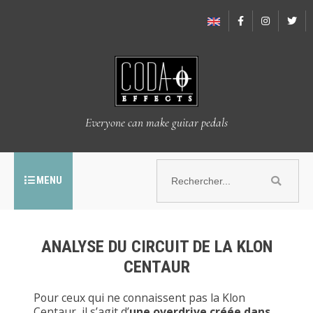
Everyone can make guitar pedals
MENU
ANALYSE DU CIRCUIT DE LA KLON
CENTAUR
Pour ceux qui ne connaissent pas la Klon
Centaur, il s’agit d’
une overdrive créée dans