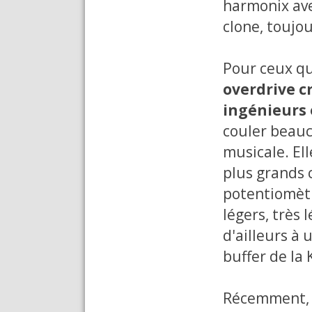
harmonix ave
clone, toujou
Pour ceux qui
overdrive c
ingénieurs 
couler beauco
musicale. Ell
plus grands c
potentiomètr
légers, très 
d'ailleurs à
buffer de la
Récemment, p