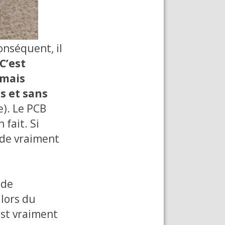
onséquent, il
C’est
 mais
s et sans
e). Le PCB
 fait. Si
nde vraiment
 de
 lors du
est vraiment