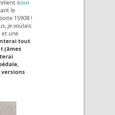
tamment
Aion
sant le
boite 1590B !
s, je voulais
d et une
nterai tout
it (âmes
terai
pédale,
 versions