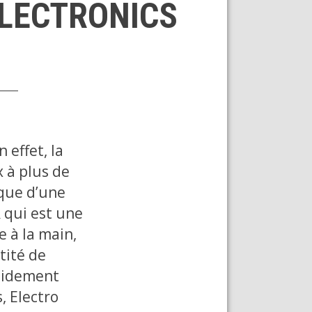
ELECTRONICS
n effet, la
x à plus de
 que d’une
 qui est une
e à la main,
tité de
apidement
, Electro