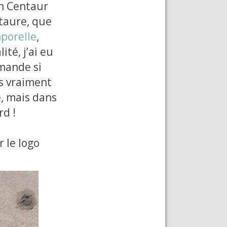
on Centaur
ntaure, que
porelle
,
té, j’ai eu
mande si
is vraiment
e, mais dans
rd !
r le logo