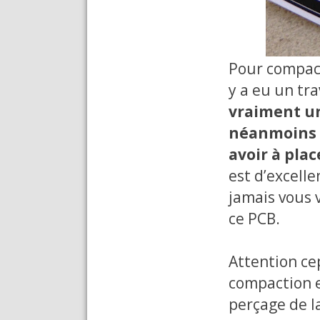
Pour compact
y a eu un tra
vraiment un
néanmoins r
avoir à pla
est d’excelle
jamais vous 
ce PCB.
Attention cep
compaction es
perçage de l