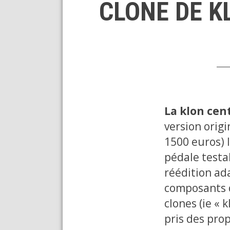
CLONE DE K
La klon cent
version origi
1500 euros) 
pédale testa
réédition ada
composants d
clones (ie «
pris des prop