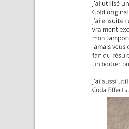
J’ai utilisé 
Gold origina
j’ai ensuite 
vraiment exce
mon tampon 
jamais vous d
fan du résult
un boitier bi
J’ai aussi ut
Coda Effects