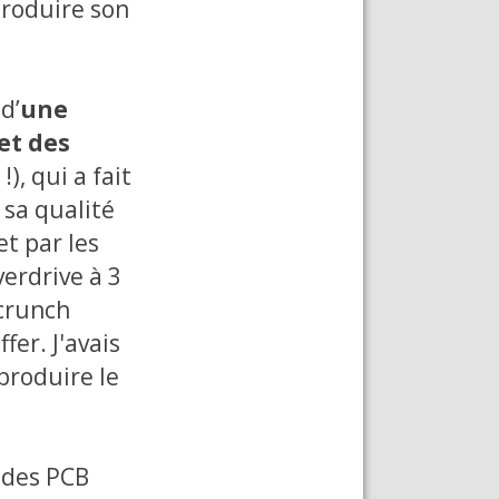
produire son
d’
une
et des
!), qui a fait
 sa qualité
et par les
verdrive à 3
 crunch
fer. J'avais
produire le
 des PCB