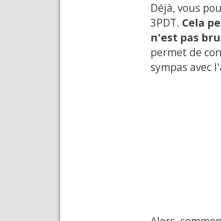
Déjà, vous pou
3PDT.
Cela pe
n'est pas br
permet de cons
sympas avec l'
Alors, commen