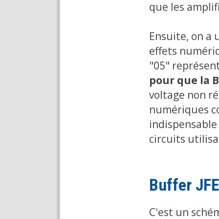
que les amplif
Ensuite, on a 
effets numériq
"05" représent
pour que la 
voltage non r
numériques co
indispensable 
circuits utili
Buffer JFE
C'est un schém