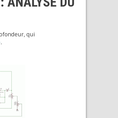
: ANALYSE DU
ofondeur, qui
e
.