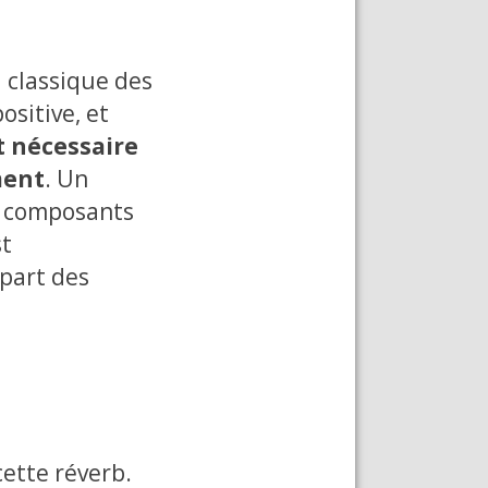
 classique des
ositive, et
t nécessaire
ment
. Un
s composants
t
upart des
cette réverb.