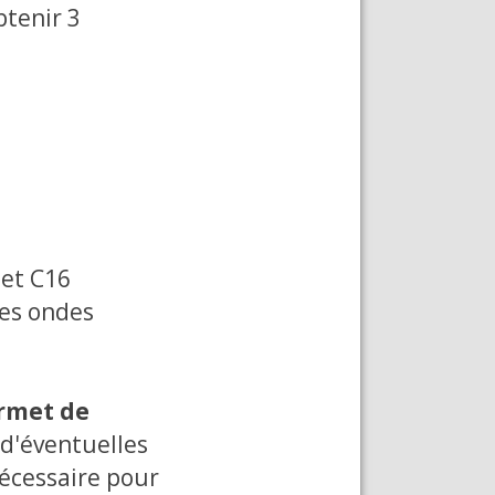
btenir 3
 et C16
les ondes
ermet de
d'éventuelles
nécessaire pour