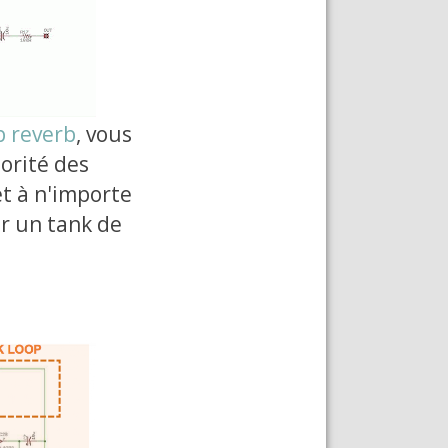
b reverb
, vous
orité des
et à n'importe
er un tank de