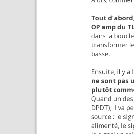
Tout d'abord,
OP amp du T
dans la boucle,
transformer l
basse.
Ensuite, il y 
ne sont pas u
plutôt comme
Quand un des J
DPDT), il va p
source : le sig
alimenté, le s