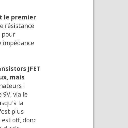
t le premier
de résistance
é pour
ne impédance
ansistors JFET
ux, mais
nateurs !
9V, via le
usqu'à la
'est plus
 est off, donc