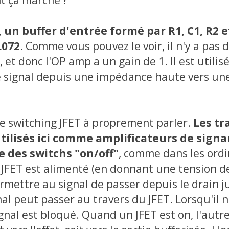
 un buffer d'entrée formé par R1, C1, R2 e
L072
. Comme vous pouvez le voir, il n'y a pas 
 et donc l'OP amp a un gain de 1. Il est utilis
e signal depuis une impédance haute vers u
a le switching JFET à proprement parler.
Les tr
tilisés ici comme amplificateurs de signa
 des switchs "on/off"
, comme dans les ordi
FET est alimenté (en donnant une tension de 
ermettre au signal de passer depuis le drain j
nal peut passer au travers du JFET. Lorsqu'il n
ignal est bloqué. Quand un JFET est on, l'autre