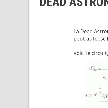
DEAD ASTRON
La Dead Astro
peut autooscil
Voici le circu