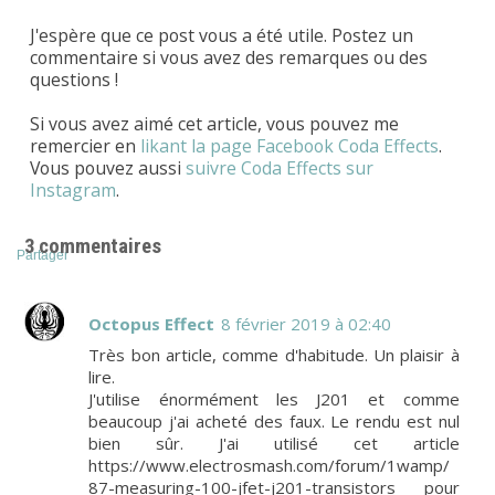
J'espère que ce post vous a été utile. Postez un
commentaire si vous avez des remarques ou des
questions !
Si vous avez aimé cet article, vous pouvez me
remercier en
likant la page Facebook Coda Effects
.
Vous pouvez aussi
suivre Coda Effects sur
Instagram
.
3 commentaires
Partager
Octopus Effect
8 février 2019 à 02:40
Très bon article, comme d'habitude. Un plaisir à
lire.
J'utilise énormément les J201 et comme
beaucoup j'ai acheté des faux. Le rendu est nul
bien sûr. J'ai utilisé cet article
https://www.electrosmash.com/forum/1wamp/
87-measuring-100-jfet-j201-transistors pour