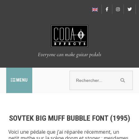
Everyone can make guitar pedals
MENU
SOVTEK BIG MUFF BUBBLE FONT (1995)
Voici une pédale que j'ai réparée récemment, un
petit mythe sur la scène doom et stoner : mesdames