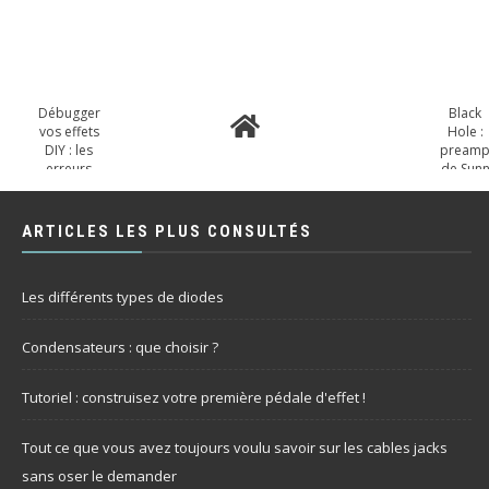
Débugger
Black
vos effets
Hole :
DIY : les
pream
erreurs
de Sun
récurrentes
Model 
avec
des JFE
ARTICLES LES PLUS CONSULTÉS
Les différents types de diodes
Condensateurs : que choisir ?
Tutoriel : construisez votre première pédale d'effet !
Tout ce que vous avez toujours voulu savoir sur les cables jacks
sans oser le demander