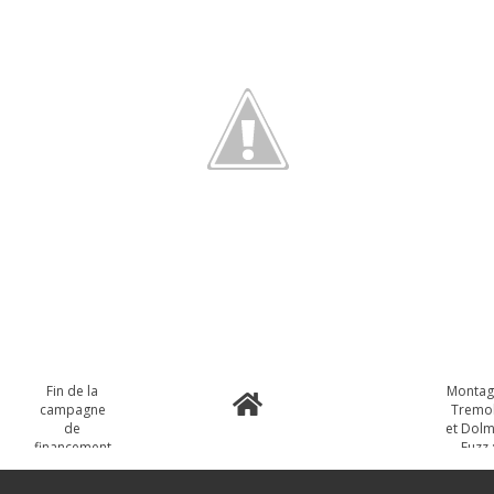
Fin de la
Montag
campagne
Tremo
de
et Dol
financement
Fuzz 
participatif...
souten
Et début de
la