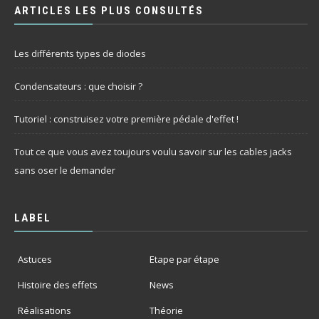
l'aventure !
campag
ARTICLES LES PLUS CONSULTÉS
sur Ulul
Les différents types de diodes
Condensateurs : que choisir ?
Tutoriel : construisez votre première pédale d'effet !
Tout ce que vous avez toujours voulu savoir sur les cables jacks
sans oser le demander
LABEL
Astuces
Etape par étape
Histoire des effets
News
Réalisations
Théorie