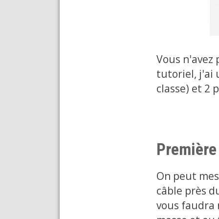
Vous n'avez 
tutoriel, j'a
classe) et 2
Première 
On peut mesu
câble près du
vous faudra r