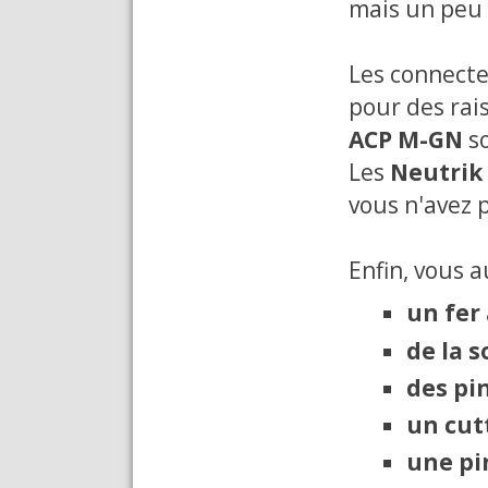
mais un peu m
Les connecte
pour des rai
ACP M-GN
so
Les
Neutrik
vous n'avez 
Enfin, vous 
un fer
de la 
des pi
un cut
une pi