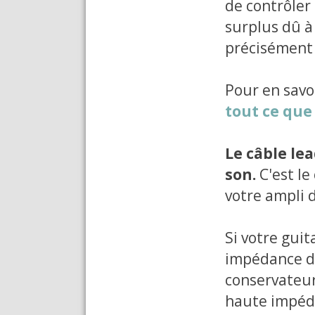
de contrôler 
surplus dû à
précisément 
Pour en savoi
tout ce que 
Le câble le
son.
C'est le
votre ampli d
Si votre guit
impédance de 
conservateur
haute impéda