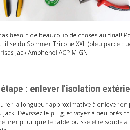
pas besoin de beaucoup de choses au final! P
i utilisé du Sommer Tricone XXL (bleu parce que
 prises jack Amphenol ACP M-GN.
étape : enlever l'isolation extéri
rer la longueur approximative à enlever en 
 jack. Dévissez le plug, et voyez à peu près c
etirer pour que le câble puisse être soudé à l