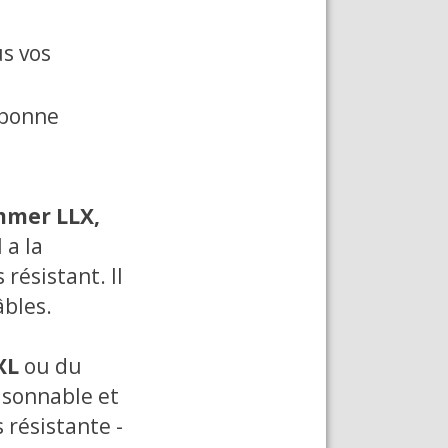
us vos
 bonne
mer LLX,
 a la
résistant. Il
âbles.
XL
ou du
isonnable et
 résistante -