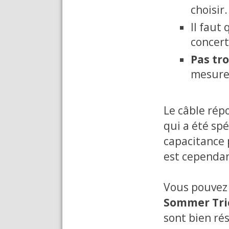
choisir.
Il faut 
concert
Pas tr
mesure
Le câble rép
qui a été spé
capacitance p
est cependan
Vous pouvez 
Sommer Tri
sont bien rés