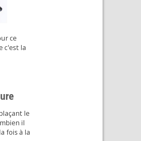
our ce
 c'est la
eure
plaçant le
ombien il
a fois à la