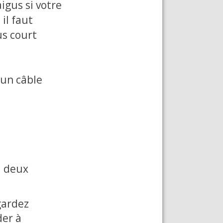
igus si votre
il faut
us court
 un câble
à deux
ardez
der à