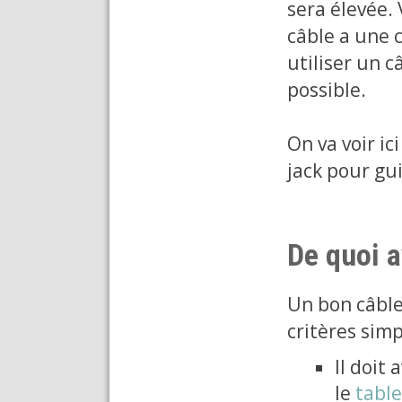
sera élevée.
câble a une c
utiliser un c
possible.
On va voir i
jack pour gu
De quoi a
Un bon câble
critères simp
Il doit 
le
table