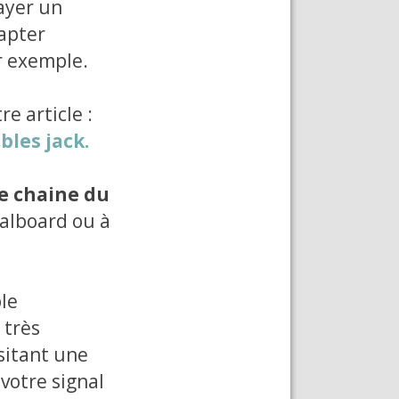
payer un
apter
r exemple.
re article :
bles jack.
re chaine du
edalboard ou à
ble
 très
sitant une
votre signal