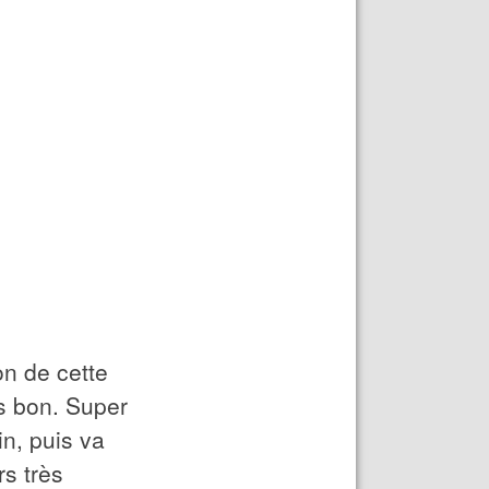
on de cette
ès bon. Super
in, puis va
rs très