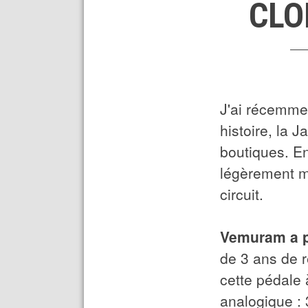
CLO
J'ai récemme
histoire, la
boutiques. En
légèrement m
circuit.
Vemuram a po
de 3 ans de 
cette pédale
analogique : 