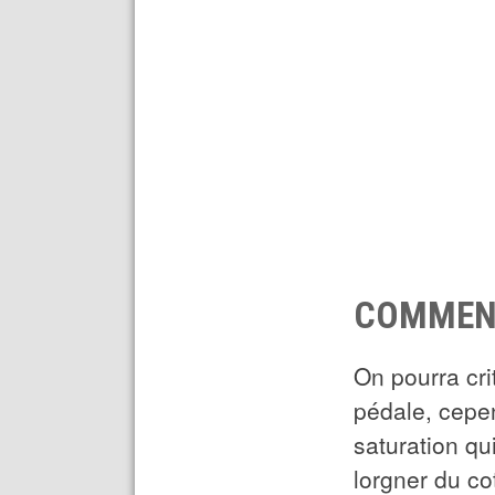
COMMENT
On pourra cri
pédale, cepen
saturation qu
lorgner du co