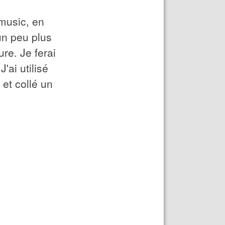
 music, en
un peu plus
ure. Je ferai
'ai utilisé
et collé un