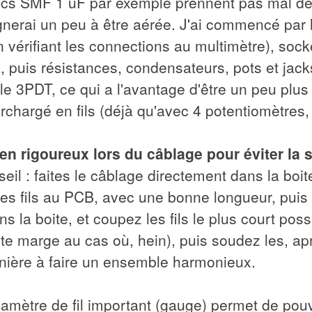
cs SMF 1 uF par exemple prennent pas mal de 
nerai un peu à être aérée. J'ai commencé par l
en vérifiant les connections au multimètre), sock
é, puis résistances, condensateurs, pots et jacks.
e 3PDT, ce qui a l'avantage d'être un peu plus 
chargé en fils (déjà qu'avec 4 potentiomètres, 
 bien rigoureux lors du câblage pour éviter la
eil : faites le câblage directement dans la boit
es fils au PCB, avec une bonne longueur, puis 
s la boite, et coupez les fils le plus court poss
te marge au cas où, hein), puis soudez les, apr
nière à faire un ensemble harmonieux.
amètre de fil important (gauge) permet de pouv