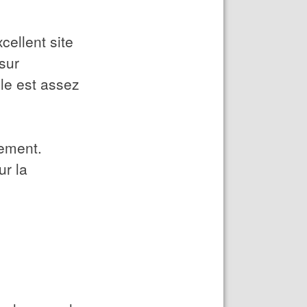
cellent site
 sur
lle est assez
lement.
ur la