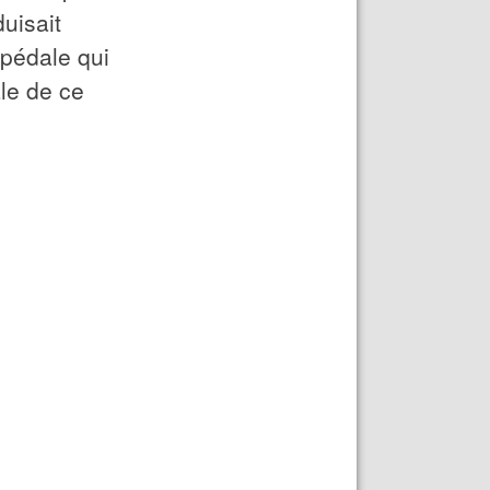
uisait
 pédale qui
ale de ce