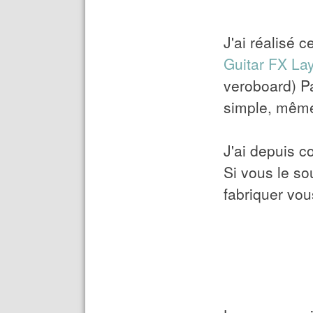
J'ai réalisé 
Guitar FX La
veroboard) Pa
simple, même 
J'ai depuis c
Si vous le s
fabriquer vo