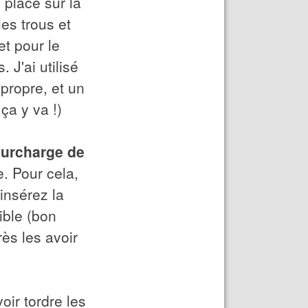
place sur la
es trous et
et pour le
 J'ai utilisé
propre, et un
ça y va !)
 surcharge de
e. Pour cela,
insérez la
ible (bon
ès les avoir
oir tordre les