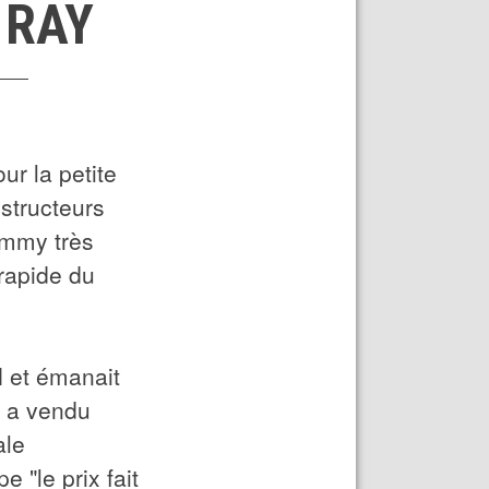
 RAY
our la petite
structeurs
Timmy très
rapide du
l
et émanait
t a vendu
ale
 "le prix fait