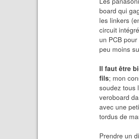
Les panasoni
board qui gag
les linkers (
circuit intégr
un PCB pour l
peu moins sur
Il faut être
fils
; mon cons
soudez tous l
veroboard dan
avec une peti
tordus de ma
Prendre un di