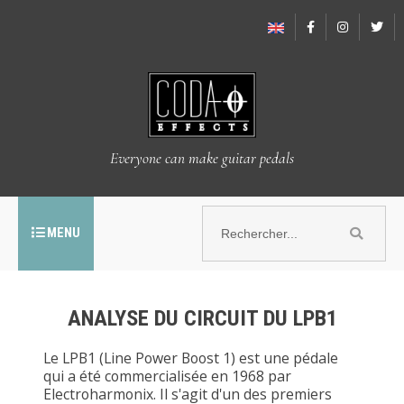
Everyone can make guitar pedals
MENU
ANALYSE DU CIRCUIT DU LPB1
Le LPB1 (Line Power Boost 1) est une pédale
qui a été commercialisée en 1968 par
Electroharmonix. Il s'agit d'un des premiers