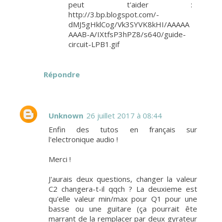
peut t'aider :
http://3.bp.blogspot.com/-
dMJ5gHklCog/Vk3SYVK8kHI/AAAAA
AAAB-A/IXtfsP3hPZ8/s640/guide-
circuit-LPB1.gif
Répondre
Unknown
26 juillet 2017 à 08:44
Enfin des tutos en français sur
l'electronique audio !
Merci !
J'aurais deux questions, changer la valeur
C2 changera-t-il qqch ? La deuxieme est
qu'elle valeur min/max pour Q1 pour une
basse ou une guitare (ça pourrait ête
marrant de la remplacer par deux gyrateur